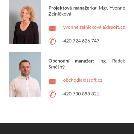
Projektová manažerka:
Mgr. Yvonne
Zelníčková
yvonne.zelnickova(a)dssoft.cz
+420 724 626 747
Obchodní manažer:
Ing. Radek
Směšný
obchod(a)dssoft.cz
+420 730 898 821