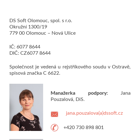
DS Soft Olomouc, spol. s r.o.
Okružní 1300/19
779 00 Olomouc – Nová Ulice
IČ: 6077 8644
DIČ: CZ6077 8644
Společnost je vedená u rejstříkového soudu v Ostravě,
spisová značka C 6622.
Manažerka podpory:
Jana
Pouzalová, DiS.
jana.pouzalova(a)dssoft.cz
+420 730 898 801