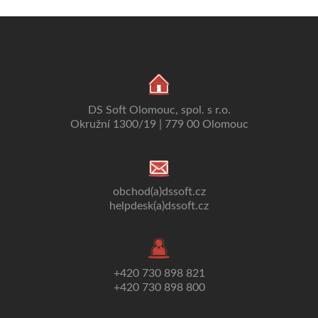
DS Soft Olomouc, spol. s r.o.
Okružní 1300/19 | 779 00 Olomouc
obchod(a)dssoft.cz
helpdesk(a)dssoft.cz
+420 730 898 821
+420 730 898 800