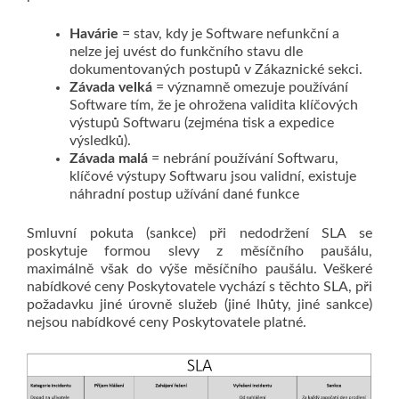
Havárie
= stav, kdy je Software nefunkční a
nelze jej uvést do funkčního stavu dle
dokumentovaných postupů v Zákaznické sekci.
Závada velká
= významně omezuje používání
Software tím, že je ohrožena validita klíčových
výstupů Softwaru (zejména tisk a expedice
výsledků).
Závada malá
= nebrání používání Softwaru,
klíčové výstupy Softwaru jsou validní, existuje
náhradní postup užívání dané funkce
Smluvní pokuta (sankce) při nedodržení SLA se
poskytuje formou slevy z měsíčního paušálu,
maximálně však do výše měsíčního paušálu. Veškeré
nabídkové ceny Poskytovatele vychází s těchto SLA, při
požadavku jiné úrovně služeb (jiné lhůty, jiné sankce)
nejsou nabídkové ceny Poskytovatele platné.