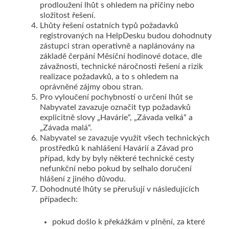
prodloužení lhůt s ohledem na příčiny nebo
složitost řešení.
Lhůty řešení ostatních typů požadavků
registrovaných na HelpDesku budou dohodnuty
zástupci stran operativně a naplánovány na
základě čerpání Měsíční hodinové dotace, dle
závažnosti, technické náročnosti řešení a rizik
realizace požadavků, a to s ohledem na
oprávněné zájmy obou stran.
Pro vyloučení pochybností o určení lhůt se
Nabyvatel zavazuje označit typ požadavků
explicitně slovy „Havárie“, „Závada velká“ a
„Závada malá“.
Nabyvatel se zavazuje využít všech technických
prostředků k nahlášení Havárií a Závad pro
případ, kdy by byly některé technické cesty
nefunkční nebo pokud by selhalo doručení
hlášení z jiného důvodu.
Dohodnuté lhůty se přerušují v následujících
případech:
pokud došlo k překážkám v plnění, za které