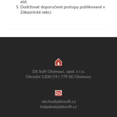
atd.
Dodržovat doporučené postupy publikované v
Zákaznické sekci.
DS Soft Olomouc, spol. s r.o.
Okružní 1300/19 | 779 00 Olomouc
obchod(a)dssoft.cz
helpdesk(a)dssoft.cz