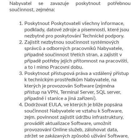
Nabyvatel se zavazuje poskytnout potřebnou
součinnost, zejména:
Poskytnout Poskytovateli všechny informace,
podklady, datové zdroje a písemnosti, které jsou
nezbytné pro poskytování Technické podpory.
Zajistit nezbytnou součinnost systémových
správců a odborných pracovníků Nabyvatele,
případně součinnost třetích stran, a zajistit v
případě potřeby jejich přítomnost na pracovišti,
a to i mimo Pracovní dobu.
Poskytnout přístupová práva a vzdálený přístup
k technickým prostředkům Nabyvatele, na
kterých je provozován Software (zejména
přístup na VPN, Terminal Server, SQL server,
případně i stanice a jiná zařízení).
Dodržovat EULA, ve kterých je blíže popsána
součinnost Nabyvatele ve vztahu k Software,
zejm. povinnost zajistit údržbu infrastruktury,
provádět aktualizace Software, umožnit
provozování Online služeb, zálohovat data,
zdržet se zakázaných způsobů užívání Software,