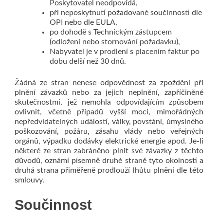
Poskytovatel neodpovídá,
při neposkytnutí požadované součinnosti dle
OPI nebo dle EULA,
po dohodě s Technickým zástupcem
(odložení nebo stornování požadavku),
Nabyvatel je v prodlení s placením faktur po
dobu delší než 30 dnů.
Žádná ze stran nenese odpovědnost za zpoždění při
plnění závazků nebo za jejich neplnění, zapříčiněné
skutečnostmi, jež nemohla odpovídajícím způsobem
ovlivnit, včetně případů vyšší moci, mimořádných
nepředvídatelných událostí, války, povstání, úmyslného
poškozování, požáru, zásahu vlády nebo veřejných
orgánů, výpadku dodávky elektrické energie apod. Je-li
některé ze stran zabráněno plnit své závazky z těchto
důvodů, oznámí písemně druhé straně tyto okolnosti a
druhá strana přiměřeně prodlouží lhůtu plnění dle této
smlouvy.
Součinnost