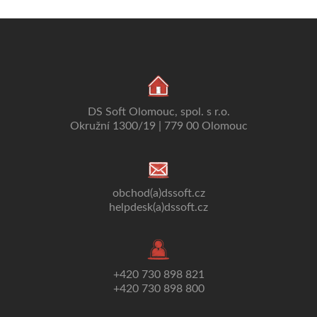
DS Soft Olomouc, spol. s r.o.
Okružní 1300/19 | 779 00 Olomouc
obchod(a)dssoft.cz
helpdesk(a)dssoft.cz
+420 730 898 821
+420 730 898 800