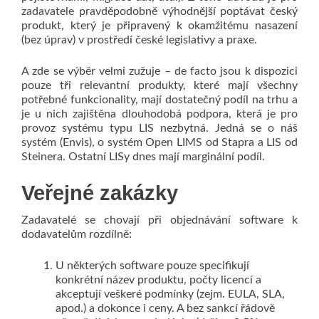
zadavatele pravděpodobně výhodnější poptávat český
produkt, který je připravený k okamžitému nasazení
(bez úprav) v prostředí české legislativy a praxe.
A zde se výběr velmi zužuje – de facto jsou k dispozici
pouze tři relevantní produkty, které mají všechny
potřebné funkcionality, mají dostatečný podíl na trhu a
je u nich zajištěna dlouhodobá podpora, která je pro
provoz systému typu LIS nezbytná. Jedná se o náš
systém (Envis), o systém Open LIMS od Stapra a LIS od
Steinera. Ostatní LISy dnes mají marginální podíl.
Veřejné zakázky
Zadavatelé se chovají při objednávání software k
dodavatelům rozdílně:
U některých software pouze specifikují
konkrétní název produktu, počty licencí a
akceptují veškeré podmínky (zejm. EULA, SLA,
apod.) a dokonce i ceny. A bez sankcí řádově