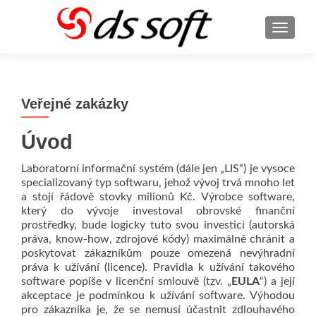
ROZBA
Veřejné zakázky
Úvod
Laboratorní informační systém (dále jen „LIS“) je vysoce
specializovaný typ softwaru, jehož vývoj trvá mnoho let
a stojí řádově stovky milionů Kč. Výrobce software,
který do vývoje investoval obrovské finanční
prostředky, bude logicky tuto svou investici (autorská
práva, know-how, zdrojové kódy) maximálně chránit a
poskytovat zákazníkům pouze omezená nevýhradní
práva k užívání (licence). Pravidla k užívání takového
software popíše v licenční smlouvě (tzv. „
EULA
“) a její
akceptace je podmínkou k užívání software. Výhodou
pro zákazníka je, že se nemusí účastnit zdlouhavého