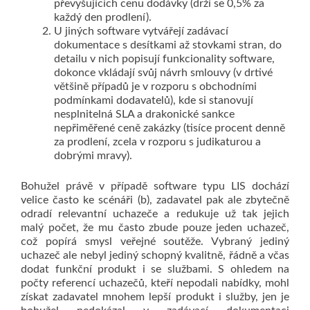
převyšujících cenu dodávky (drží se 0,5% za
každý den prodlení).
U jiných software vytvářejí zadávací
dokumentace s desítkami až stovkami stran, do
detailu v nich popisují funkcionality software,
dokonce vkládají svůj návrh smlouvy (v drtivé
většině případů je v rozporu s obchodními
podmínkami dodavatelů), kde si stanovují
nesplnitelná SLA a drakonické sankce
nepřiměřené ceně zakázky (tisíce procent denně
za prodlení, zcela v rozporu s judikaturou a
dobrými mravy).
Bohužel právě v případě software typu LIS dochází
velice často ke scénáři (b), zadavatel pak ale zbytečně
odradí relevantní uchazeče a redukuje už tak jejich
malý počet, že mu často zbude pouze jeden uchazeč,
což popírá smysl veřejné soutěže. Vybraný jediný
uchazeč ale nebyl jediný schopný kvalitně, řádně a včas
dodat funkční produkt i se službami. S ohledem na
počty referencí uchazečů, kteří nepodali nabídky, mohl
získat zadavatel mnohem lepší produkt i služby, jen je