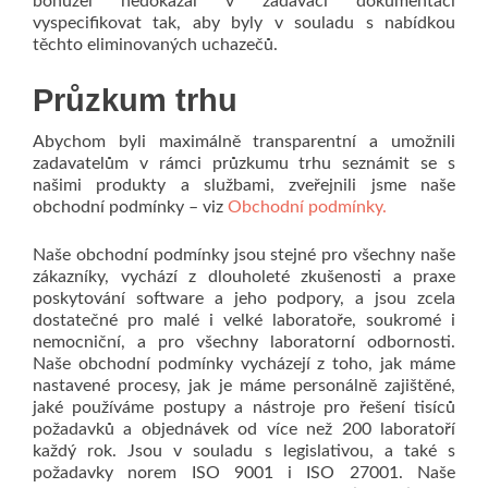
bohužel nedokázal v zadávací dokumentaci
vyspecifikovat tak, aby byly v souladu s nabídkou
těchto eliminovaných uchazečů.
Průzkum trhu
Abychom byli maximálně transparentní a umožnili
zadavatelům v rámci průzkumu trhu seznámit se s
našimi produkty a službami, zveřejnili jsme naše
obchodní podmínky – viz
Obchodní podmínky.
Naše obchodní podmínky jsou stejné pro všechny naše
zákazníky, vychází z dlouholeté zkušenosti a praxe
poskytování software a jeho podpory, a jsou zcela
dostatečné pro malé i velké laboratoře, soukromé i
nemocniční, a pro všechny laboratorní odbornosti.
Naše obchodní podmínky vycházejí z toho, jak máme
nastavené procesy, jak je máme personálně zajištěné,
jaké používáme postupy a nástroje pro řešení tisíců
požadavků a objednávek od více než 200 laboratoří
každý rok. Jsou v souladu s legislativou, a také s
požadavky norem ISO 9001 i ISO 27001. Naše