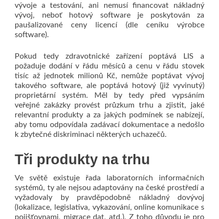
vývoje a testování, ani nemusí financovat nákladný
vývoj, neboť hotový software je poskytován za
paušalizované ceny licencí (dle ceníku výrobce
software).
Pokud tedy zdravotnické zařízení poptává LIS a
požaduje dodání v řádu měsíců a cenu v řádu stovek
tisíc až jednotek milionů Kč, nemůže poptávat vývoj
takového software, ale poptává hotový (již vyvinutý)
proprietární systém. Měl by tedy před vypsáním
veřejné zakázky provést průzkum trhu a zjistit, jaké
relevantní produkty a za jakých podmínek se nabízejí,
aby tomu odpovídala zadávací dokumentace a nedošlo
k zbytečné diskriminaci některých uchazečů.
Tři produkty na trhu
Ve světě existuje řada laboratorních informačních
systémů, ty ale nejsou adaptovány na české prostředí a
vyžadovaly by pravděpodobně nákladný dovývoj
(lokalizace, legislativa, vykazování, online komunikace s
pojišťovnami, migrace dat, atd.). Z toho důvodu je pro