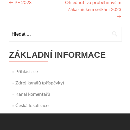
Navigace
←
PF 2023
Ohlédnutí za proběhnuvším
Zákaznickém setkání 2023
pro
→
příspěvek
Vyhledávání
ZÁKLADNÍ INFORMACE
Přihlásit se
Zdroj kanálů (příspěvky)
Kanál komentářů
Česká lokalizace