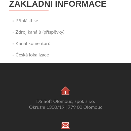
ZÁKLADNÍ INFORMACE
Přihlásit se
Zdroj kanálů (příspěvky)
Kanál komentářů
Česká lokalizace
DS Soft Olomouc, spol. s r.o.
Okružní 1300/19 | 779 00 Olomouc